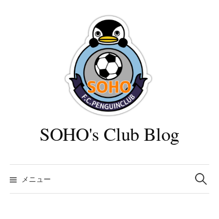
コ
ン
テ
ン
ツ
へ
ス
キ
ッ
プ
SOHO's Club Blog
検
索:
メニュー