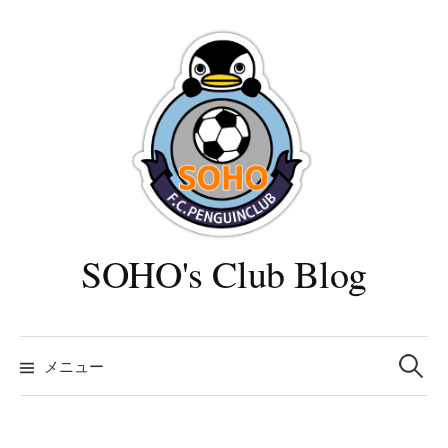
コ
ン
テ
ン
ツ
へ
ス
キ
ッ
プ
SOHO's Club Blog
検
索:
メニュー