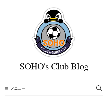
コ
ン
テ
ン
ツ
へ
ス
キ
ッ
プ
SOHO's Club Blog
検
索:
メニュー