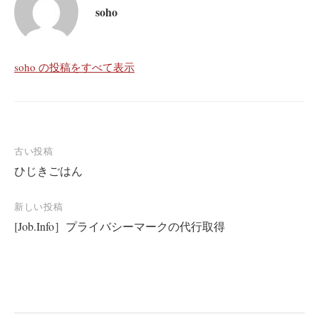
soho
soho の投稿をすべて表示
投
古い投稿
ひじきごはん
稿
ナ
新しい投稿
ビ
[Job.Info］プライバシーマークの代行取得
ゲ
ー
シ
ョ