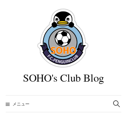
コ
ン
テ
ン
ツ
へ
ス
キ
ッ
プ
SOHO's Club Blog
検
索:
メニュー