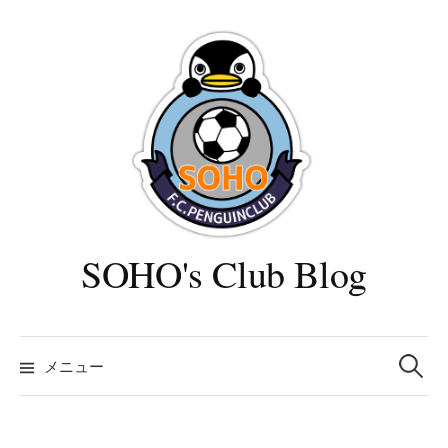
コ
ン
テ
ン
ツ
へ
ス
キ
ッ
プ
SOHO's Club Blog
検
索:
メニュー