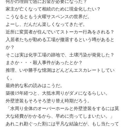
何かの理由で急にお金が必要になった？
家主が亡くなって相続のために現金化したい？
こうなるともう火曜サスペンスの世界だ。
よーし、だんだん楽しくなってきたぞ。
近所に変質者が住んでいてストーカー行為をされる？
入居者たちが勤める工場が撤退するという噂があると
か？
そこは実は化学工場の跡地で、土壌汚染が発覚した？
まさか・・・殺人事件があったとか？
推理、いや勝手な憶測はどんどんエスカレートしてい
く。
最終的な私の読みはこうだ。
築後15年経つと、大抵水周りがダメになるらしい。
外壁塗装もそろそろ塗り替え時期だろう。
「水周り全体のオーバーホールと外壁塗装をするには莫
大な経費がかかるから、早めに売ってしまいたい。」
あれこれ勘ぐった割には平凡な結論だが、もし当たって