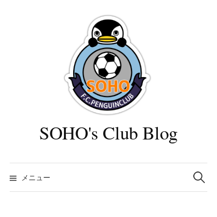
コ
ン
テ
ン
ツ
へ
ス
キ
ッ
プ
SOHO's Club Blog
検
索:
メニュー