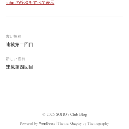
soho の投稿をすべて表示
投
古い投稿
連載第二回目
稿
ナ
新しい投稿
ビ
連載第四回目
ゲ
ー
シ
ョ
ン
© 2026
SOHO's Club Blog
|
Powered by
WordPress
Theme:
Graphy
by Themegraphy