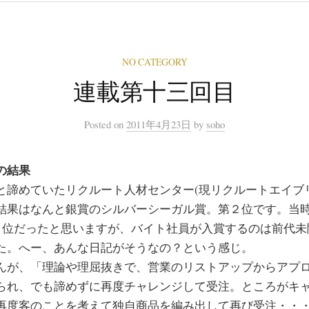
NO CATEGORY
連載第十三回目
Posted
on
2011年4月23日
by
soho
の結果
と諦めていたリクルート人材センター(現リクルートエイブ
結果はなんと銀賞のシルバーシーガル賞。第２位です。当
人？位だったと思いますが、バイト社員が入賞するのは前代
た。へー、あんな日記がそうなの？という感じ。
んが、「理論や理屈抜きで、営業のリストアップからアプ
られ、でも諦めずに再度チャレンジして受注。ところがキ
再度客のことを考えて独自商品を編み出して再び受注・・