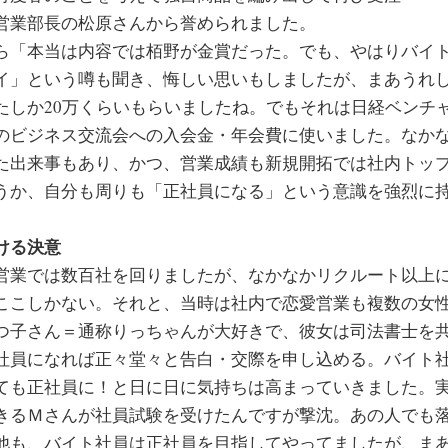
営業部長の松原さんから誉められました。
ら「本当は内容では栢野が金賞だった。でも、やはりバイ
イ」という噂も聞き、悔しい思いもしましたが、まあうれ
たしか20万くらいもらいましたね。でもそれは日経ベンチ
のビジネス交流会への入会金・年会費に使いました。なか
た出来事もあり、かつ、営業成績も新規開拓では社内トッ
うか、自分も周りも「正社員になる」という意識を強烈に
ける決意
営業では数百社を回りましたが、なかなかリクルート以上
ここしかない。それと、当時は社内で恋愛営業も複数の女
つ子さん＝通称りっちゃんが大好きで、彼女は司法書士を
社員になれば正々堂々と告白・交際を申し込める。バイト
ても正社員に！と日に日に気持ちは高まっていきました。
きるＭさんが社員試験を受けたんですが撃沈。あの人でも
他も、バイト社員は正社員を目指してやってましたが、ま