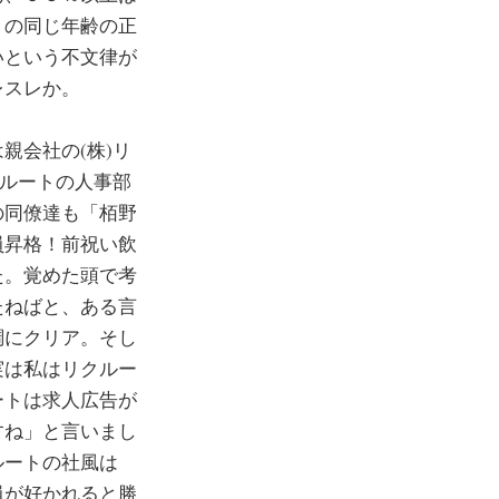
トの同じ年齢の正
いという不文律が
レスレか。
親会社の(株)リ
クルートの人事部
の同僚達も「栢野
員昇格！前祝い飲
た。覚めた頭で考
たねばと、ある言
調にクリア。そし
実は私はリクルー
ートは求人広告が
すね」と言いまし
ルートの社風は
員が好かれると勝