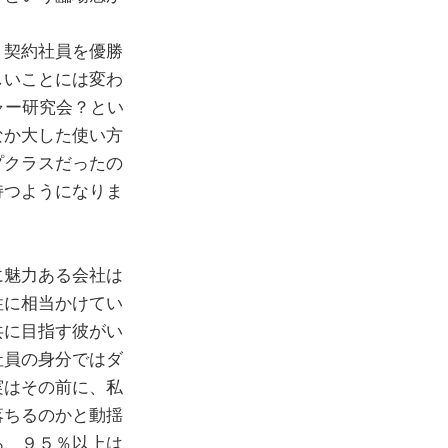
ト契約社員を優勝
しいことには変わ
ャー研究会？とい
なか大した使い方
プクラスだったの
持つようになりま
に魅力ある会社は
性に相当かけてい
共に目指す彼がい
社員の身分ではダ
実はその前に、私
落ちるのかと動揺
あ、９５％以上は