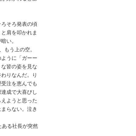
そろそろ発表の頃
」と肩を叩かれま
が暗い。
、もう上の空。
のように「ガーー
きな皆の姿を見な
終わりなんだ。り
理受注を恵んでも
標達成で大喜びし
らえようと思った
止まらない。泣き
たある社長が突然