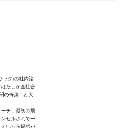
リック)の社内論
時はたしか全社合
未聞の奇跡！と大
ローチ、最初の飛
ャンセルされて一
・という臨場感が