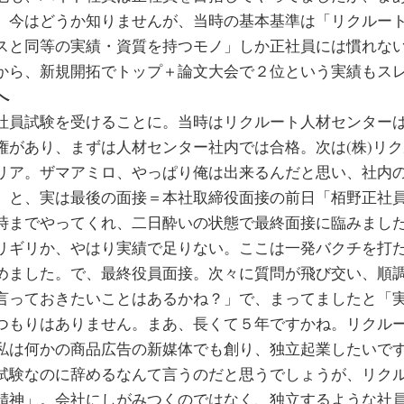
。今はどうか知りませんが、当時の基本基準は「リクルー
スと同等の実績・資質を持つモノ」しか正社員には慣れな
から、新規開拓でトップ＋論文大会で２位という実績もス
へ
社員試験を受けることに。当時はリクルート人材センターは
権があり、まずは人材センター社内では合格。次は(株)リ
リア。ザマアミロ、やっぱり俺は出来るんだと思い、社内
」と、実は最後の面接＝本社取締役面接の前日「栢野正社
時までやってくれ、二日酔いの状態で最終面接に臨みまし
リギリか、やはり実績で足りない。ここは一発バクチを打
めました。で、最終役員面接。次々に質問が飛び交い、順
言っておきたいことはあるかね？」で、まってましたと「
つもりはありません。まあ、長くて５年ですかね。リクル
私は何かの商品広告の新媒体でも創り、独立起業したいで
試験なのに辞めるなんて言うのだと思うでしょうが、リク
精神」。会社にしがみつくのではなく、独立するような社