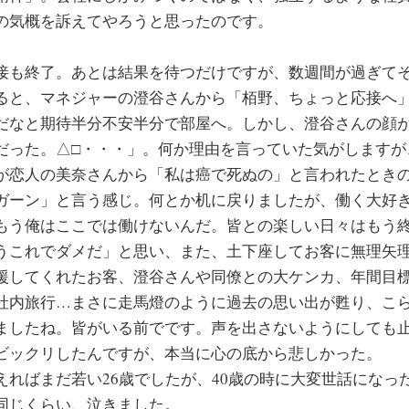
の気概を訴えてやろうと思ったのです。
接も終了。あとは結果を待つだけですが、数週間が過ぎて
ると、マネジャーの澄谷さんから「栢野、ちょっと応接へ
だなと期待半分不安半分で部屋へ。しかし、澄谷さんの顔
だった。△□・・・」。何か理由を言っていた気がしますが
が恋人の美奈さんから「私は癌で死ぬの」と言われたとき
ガーン」と言う感じ。何とか机に戻りましたが、働く大好
もう俺はここでは働けないんだ。皆との楽しい日々はもう
うこれでダメだ」と思い、また、土下座してお客に無理矢
援してくれたお客、澄谷さんや同僚との大ケンカ、年間目
社内旅行…まさに走馬燈のように過去の思い出が甦り、こ
ましたね。皆がいる前でです。声を出さないようにしても
ビックリしたんですが、本当に心の底から悲しかった。
えればまだ若い26歳でしたが、40歳の時に大変世話になっ
同じくらい、泣きました。